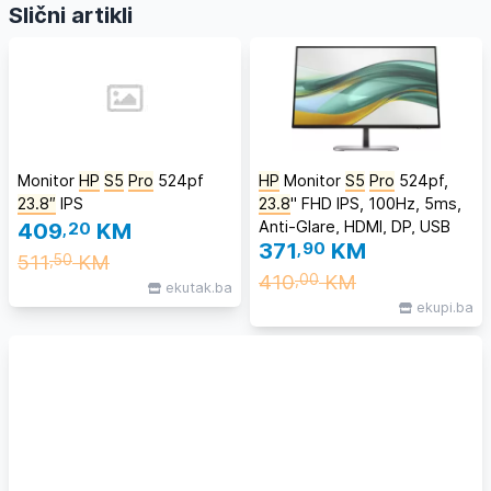
Slični artikli
Monitor
HP
S5
Pro
524pf
HP
Monitor
S5
Pro
524pf,
23.8″
IPS
23.8
" FHD IPS, 100Hz, 5ms,
Anti-Glare, HDMI, DP, USB
409
,20
KM
371
,90
KM
Hub, VESA
511
KM
,50
410
KM
,00
ekutak.ba
ekupi.ba