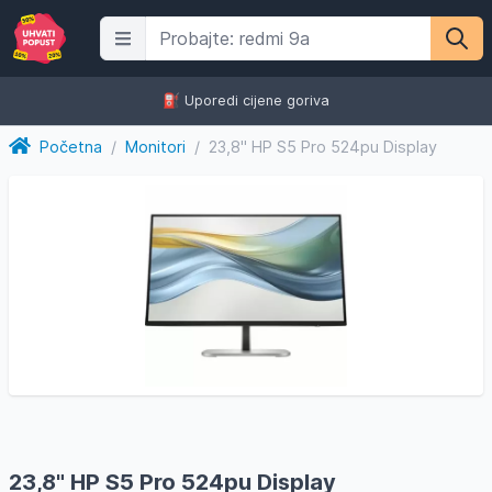
⛽️ Uporedi cijene goriva
Početna
/
Monitori
/
23,8" HP S5 Pro 524pu Display
23,8" HP S5 Pro 524pu Display