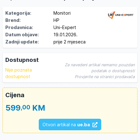
Kategorija:
Monitori
Brend:
HP
Prodavnica:
Uni-Expert
Datum objave:
19.01.2026.
Zadnji update:
prije 2 mjeseca
Dostupnost
Za navedeni artikal nemamo pouzdan
Nije poznata
podatak o dostupnosti
dostupnost
Provjerite na stranici prodavača
Cijena
599
KM
,00
Otvori artikal na
ue.ba