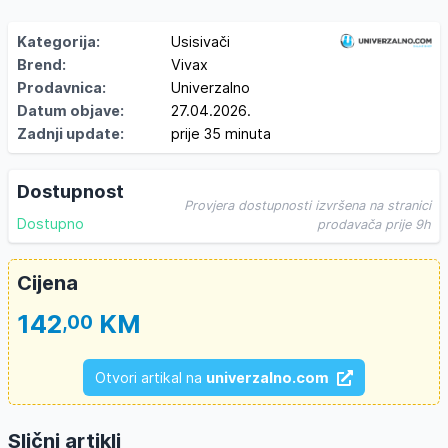
Kategorija:
Usisivači
Brend:
Vivax
Prodavnica:
Univerzalno
Datum objave:
27.04.2026.
Zadnji update:
prije 35 minuta
Dostupnost
Provjera dostupnosti izvršena na stranici
Dostupno
prodavača prije 9h
Cijena
142
KM
,00
Otvori artikal na
univerzalno.com
Slični artikli