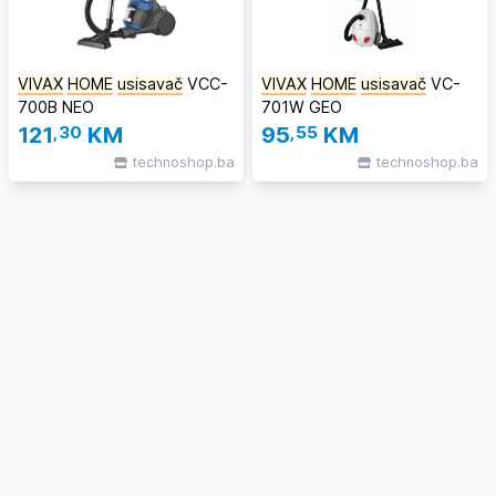
VIVAX
HOME
usisavač
VCC-
VIVAX
HOME
usisavač
VC-
700B NEO
701W GEO
121
,30
KM
95
,55
KM
technoshop.ba
technoshop.ba