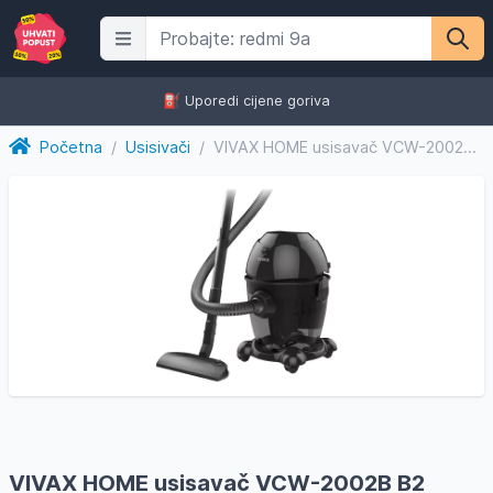
⛽️ Uporedi cijene goriva
Početna
/
Usisivači
/
VIVAX HOME usisavač VCW-2002B B2
VIVAX HOME usisavač VCW-2002B B2