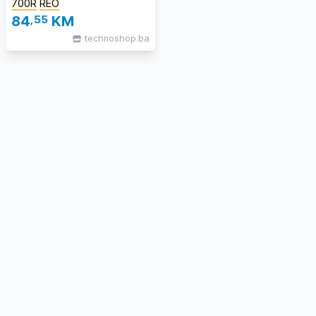
700R
REO
84
,55
KM
technoshop.ba