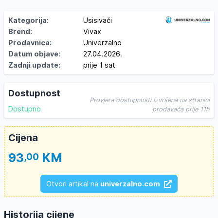
Kategorija:
Usisivači
Brend:
Vivax
Prodavnica:
Univerzalno
Datum objave:
27.04.2026.
Zadnji update:
prije 1 sat
Dostupnost
Provjera dostupnosti izvršena na stranici
Dostupno
prodavača prije 11h
Cijena
93
KM
,00
Otvori artikal na
univerzalno.com
Historija cijene