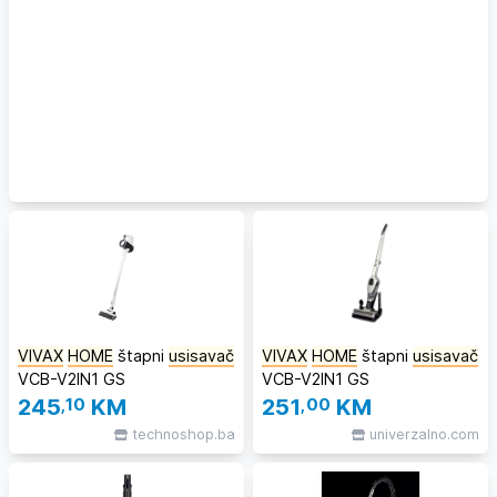
VIVAX
HOME
štapni
usisavač
VIVAX
HOME
štapni
usisavač
VCB-V2IN1 GS
VCB-V2IN1 GS
245
,10
KM
251
,00
KM
technoshop.ba
univerzalno.com