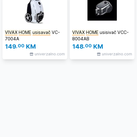
VIVAX
HOME
usisavač
VC-
VIVAX
HOME
usisivač VCC-
7004A
8004AB
149
,00
KM
148
,00
KM
univerzalno.com
univerzalno.com