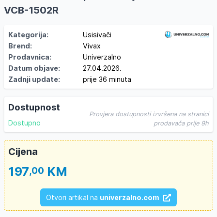
VCB-1502R
Kategorija:
Usisivači
Brend:
Vivax
Prodavnica:
Univerzalno
Datum objave:
27.04.2026.
Zadnji update:
prije 36 minuta
Dostupnost
Provjera dostupnosti izvršena na stranici
Dostupno
prodavača prije 9h
Cijena
197
KM
,00
Otvori artikal na
univerzalno.com