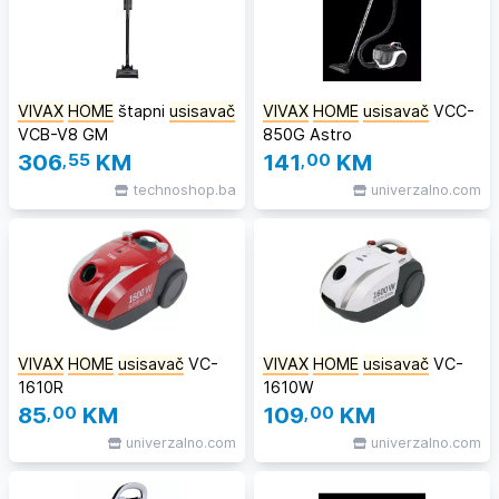
VIVAX
HOME
štapni
usisavač
VIVAX
HOME
usisavač
VCC-
VCB-V8 GM
850G Astro
306
,55
KM
141
,00
KM
technoshop.ba
univerzalno.com
VIVAX
HOME
usisavač
VC-
VIVAX
HOME
usisavač
VC-
1610R
1610W
85
,00
KM
109
,00
KM
univerzalno.com
univerzalno.com