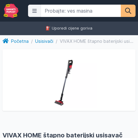
⛽️ Uporedi cijene goriva
Početna
/
Usisivači
/
VIVAX HOME štapno baterijski usisavač VCB-1502R
VIVAX HOME štapno baterijski usisavač