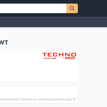
HWT
a dostupnosti izvršena na stranici prodavača prije 1h