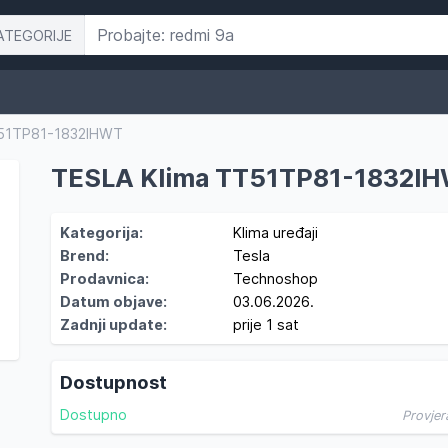
ATEGORIJE
T51TP81-1832IHWT
TESLA Klima TT51TP81-1832I
Kategorija:
Klima uređaji
Brend:
Tesla
Prodavnica:
Technoshop
Datum objave:
03.06.2026.
Zadnji update:
prije 1 sat
Dostupnost
Dostupno
Provjer