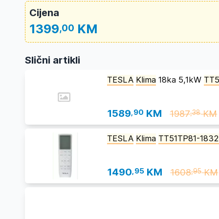
Cijena
1399
KM
,00
Slični artikli
TESLA
Klima
18ka 5,1kW
TT5
1589
,90
KM
1987
KM
,38
TESLA
Klima
TT51TP81-183
1490
,95
KM
1608
KM
,95