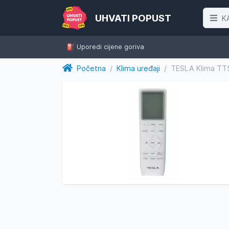
UHVATI POPUST
K
⛽️ Uporedi cijene goriva
Početna
/
Klima uređaji
/
TESLA Klima T