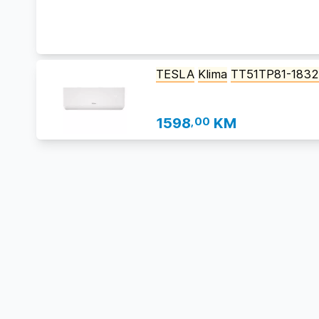
TESLA
Klima
TT51TP81-183
1598
,00
KM