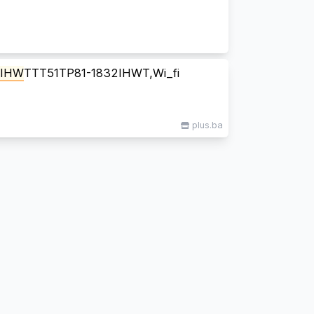
2IHW
TTT51TP81-1832IHWT,Wi_fi
plus.ba