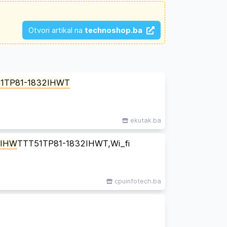
Otvori artikal na
technoshop.ba
1TP81-1832IHWT
ekutak.ba
2IHW
TTT51TP81-1832IHWT,Wi_fi
cpuinfotech.ba